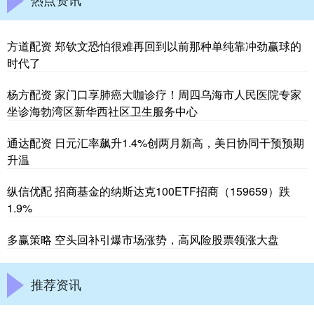
方道配资 郑钦文恐怕很难再回到以前那种单纯靠冲劲赢球的
时代了
杨方配资 家门口享肺癌大咖诊疗！周四乌海市人民医院专家
坐诊海勃湾区新华西社区卫生服务中心
通达配资 日元汇率飙升1.4%创两月新高，美日协同干预预期
升温
纵信优配 招商基金的纳斯达克100ETF招商（159659）跌
1.9%
多赢策略 空头回补引爆市场涨势，高风险股票领涨大盘
推荐资讯