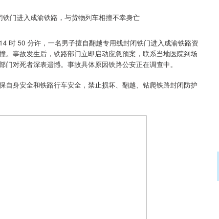
 日 14 时 50 分许，一名男子擅自翻越专用线封闭铁门进入成渝铁路资
撞。事故发生后，铁路部门立即启动应急预案，联系当地医院到场
部门对死者深表遗憾。事故具体原因铁路公安正在调查中。
保自身安全和铁路行车安全，禁止损坏、翻越、钻爬铁路封闭防护
11
沪深300
4685.85
153.99
1.09%
34.5