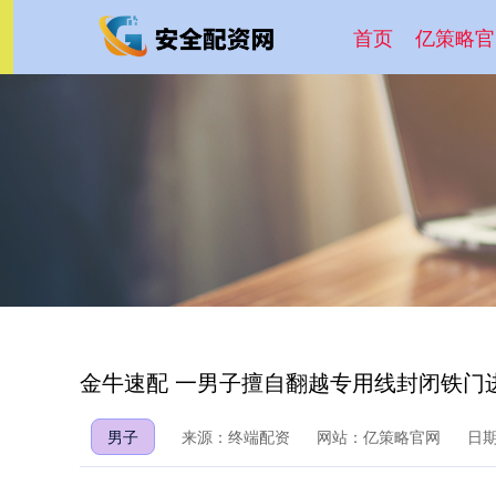
首页
亿策略官
金牛速配 一男子擅自翻越专用线封闭铁门
男子
来源：终端配资
网站：亿策略官网
日期：