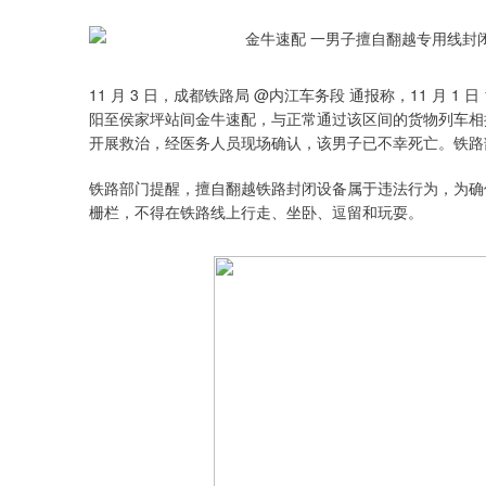
11 月 3 日，成都铁路局 @内江车务段 通报称，11 月 1
阳至侯家坪站间金牛速配，与正常通过该区间的货物列车相
开展救治，经医务人员现场确认，该男子已不幸死亡。铁路
铁路部门提醒，擅自翻越铁路封闭设备属于违法行为，为确
栅栏，不得在铁路线上行走、坐卧、逗留和玩耍。
3912.08
深证成指
14264.
11.72
0.30%