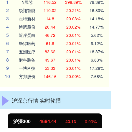
1
N展芯
116.52
396.89%
79.39%
2
锐翔智能
110.02
20.21%
16.80%
3
志特新材
14.8
20.03%
14.18%
4
博腾股份
20.44
20.02%
14.77%
5
近岸蛋白
46.72
20.01%
5.62%
6
毕得医药
61.6
20.01%
6.12%
7
五洲医疗
83.62
20.01%
18.37%
8
耐科装备
49.67
20.01%
6.83%
9
一博科技
53.33
20.01%
17.26%
10
方邦股份
146.16
20.00%
7.68%
沪深京行情 实时轮播
北证50
1134.24
创
11.37
1.01%