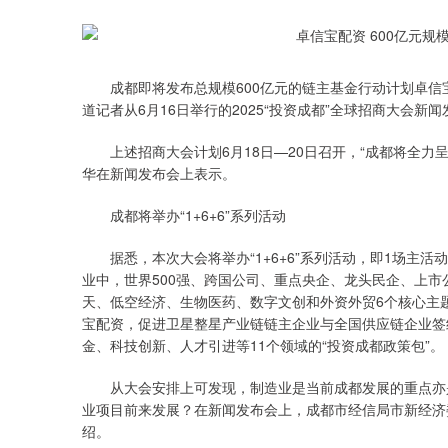
成都即将发布总规模600亿元的链主基金行动计划卓信宝配
道记者从6月16日举行的2025“投资成都”全球招商大会新
上述招商大会计划6月18日—20日召开，“成都将全力
华在新闻发布会上表示。
成都将举办“1+6+6”系列活动
据悉，本次大会将举办“1+6+6”系列活动，即1场主活
业中，世界500强、跨国公司、重点央企、龙头民企、上市
天、低空经济、生物医药、数字文创和外资外贸6个核心主
宝配资，促进卫星整星产业链链主企业与全国供应链企业签
金、科技创新、人才引进等11个领域的“投资成都政策包”。
从大会安排上可发现，制造业是当前成都发展的重点亦是
业项目前来发展？在新闻发布会上，成都市经信局市新经济
深证成指
14311.01
.68
1.02%
200.89
1
绍。