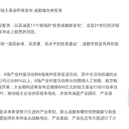
资，以及涵盖11个领域的“投资成都政策包”。这是21世纪经济报
闻发布会上获悉的消息。
呈现一届高标准、高质量、高水平的投资盛会”，成都市投促局局长陈
动、6场产业对接活动和6场海外投资促进活动。其中主活动拟邀的企
公司占比80%以上。6场产业对接活动将分别围绕人工智能、航空航
题开展；大会期间还将发布总规模600亿元的链主基金行动计划卓信
约，推动链主企业供应链本地化，并发布涵盖产业园区、产业基
未来希望努力引进的产业类别。那么成都有哪些优势能吸引制造
委副局长朱和金从战略地位、产业基础、产业生态等方面进行了介
沪深300
4694.44
.42%
43.13
0.93%