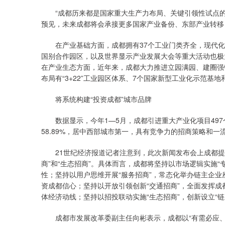
“成都历来都是国家重大生产力布局、关键引领性试点的重要
预见，未来成都将会承接更多国家产业备份、东部产业转移
在产业基础方面，成都拥有37个工业门类齐全，现代化产业
国别合作园区，以及世界显示产业发展大会等重大活动也极
在产业生态方面，近年来，成都大力推进立园满园、建圈强
布局有“3+22”工业园区体系、7个国家新型工业化示范基地
将系统构建“投资成都”城市品牌
数据显示，今年1—5月，成都引进重大产业化项目497个、
58.89%，居中西部城市第一，具有竞争力的招商策略和
21世纪经济报道记者注意到，此次新闻发布会上成都提出了
商”和“生态招商”。具体而言，成都将坚持以市场逻辑实施“
性；坚持以用户思维开展“服务招商”，常态化举办链主企业座
资成都信心；坚持以开放引领创新“交通招商”，全面发挥
体经济动线；坚持以招投联动实施“生态招商”，创新设立“链
成都市发展改革委副主任向彬表示，成都以“有需必应、