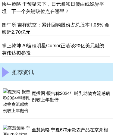
快牛策略 干预疑云下，日元暴涨日债曲线诡异平
坦：下一个关键破位点在哪里？
衡牛所 吉祥航空：累计回购股份占总股本1.05% 金
额近2.70亿元
掌上乾坤 AI编程明星Cursor正洽谈20亿美元融资，
英伟达拟参投
推荐资讯
魔投网 报告称2024年哺乳动物禽流感病
例较上年翻倍
至慧策略 宁夏670余款农产品在京亮相