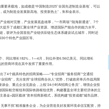
承载地，如成都是‘中国制造2025’‘全国先进制造业基地’，可以
，成为制造业发展新高地、投资新热土”，朱和金表示。
相对完整，产业发展底盘雄厚，“一市两场”“陆海新通道”、7个
大提升了成都汇聚全球产业资源、增进国际产能合作的能力水平。
链，获评为全国首批产业链供应链生态体系建设试点城市，同时还
和30个特色产业园区等。
同比增长182%，1—4月，到位外资6.56亿美元、同比增长
一流的营商环境在其中发挥了重要作用。
4个颇具特色的招商策略——“专业招商”“服务招商”“交通招
专业招商”，充分发挥“全球招商合伙人”优势，打破政府单兵作战局限
谈会、重点企业见面会，上线“24小时AI招商公务员”，增强企业投
成都国际航空枢纽和国际铁路枢纽优势，构建覆盖全球主要经济体的立
主基金+园区载体”资本招商新模式，系统构建“投资成都”城市品牌。
无事不扰”精准服务企业，为企业营造良好发展环境卓信宝配资，持