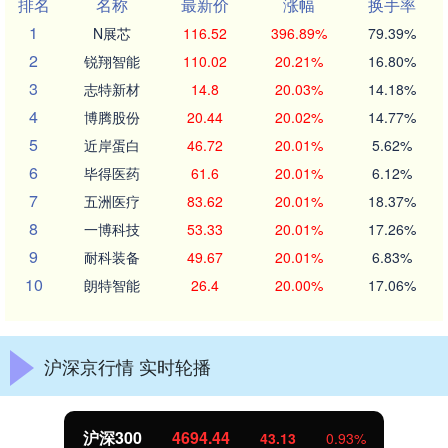
排名
名称
最新价
涨幅
换手率
1
N展芯
116.52
396.89%
79.39%
2
锐翔智能
110.02
20.21%
16.80%
3
志特新材
14.8
20.03%
14.18%
4
博腾股份
20.44
20.02%
14.77%
5
近岸蛋白
46.72
20.01%
5.62%
6
毕得医药
61.6
20.01%
6.12%
7
五洲医疗
83.62
20.01%
18.37%
8
一博科技
53.33
20.01%
17.26%
9
耐科装备
49.67
20.01%
6.83%
10
朗特智能
26.4
20.00%
17.06%
沪深京行情 实时轮播
沪深300
4694.44
43.13
0.93%