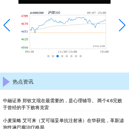
热点资讯
中融证券 郑钦文现在最需要的，是心理辅导。 两个4:6完败
于曾经的手下败将克雷
小麦策略 艾可来（艾可瑞妥单抗注射液）在华获批，革新滤
泡性淋巴瘤治疗格局