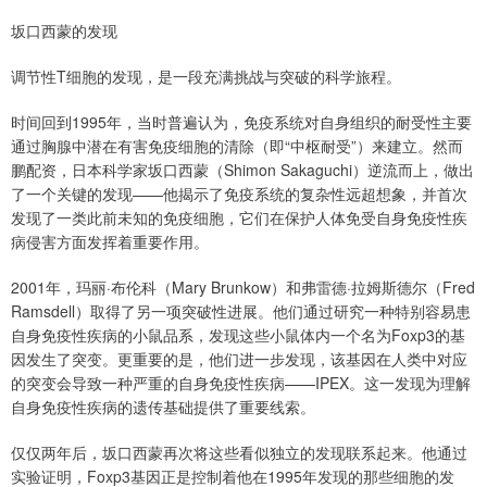
坂口西蒙的发现
调节性T细胞的发现，是一段充满挑战与突破的科学旅程。
时间回到1995年，当时普遍认为，免疫系统对自身组织的耐受性主要
通过胸腺中潜在有害免疫细胞的清除（即“中枢耐受”）来建立。然而
鹏配资，日本科学家坂口西蒙（Shimon Sakaguchi）逆流而上，做出
了一个关键的发现——他揭示了免疫系统的复杂性远超想象，并首次
发现了一类此前未知的免疫细胞，它们在保护人体免受自身免疫性疾
病侵害方面发挥着重要作用。
2001年，玛丽·布伦科（Mary Brunkow）和弗雷德·拉姆斯德尔（Fred
Ramsdell）取得了另一项突破性进展。他们通过研究一种特别容易患
自身免疫性疾病的小鼠品系，发现这些小鼠体内一个名为Foxp3的基
因发生了突变。更重要的是，他们进一步发现，该基因在人类中对应
的突变会导致一种严重的自身免疫性疾病——IPEX。这一发现为理解
自身免疫性疾病的遗传基础提供了重要线索。
仅仅两年后，坂口西蒙再次将这些看似独立的发现联系起来。他通过
实验证明，Foxp3基因正是控制着他在1995年发现的那些细胞的发