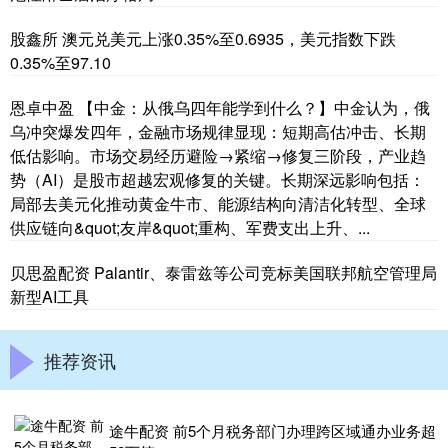
股鑫所 澳元兑美元上涨0.35%至0.6935，美元指数下跌
0.35%至97.10
恩卓中盈 【中金：从俄乌四年能学到什么？】中金认为，俄
乌冲突爆发四年，金融市场规律显现：短期高估冲击、长期
低估影响。市场交易经历避险→紧缩→修复三阶段，产业趋
势（AI）是股市超越宏观修复的关键。长期深远影响包括：
局部去美元化推动黄金牛市、能源结构向清洁化转型、全球
供应链向&quot;友岸&quot;重构、军费支出上升、...
贝思盈配资 Palantir、泰雷兹等公司竞标美国联邦航空管理局
新型AI工具
推荐资讯
途牛配资 前5个月税务部门办理跨区域通办业务超