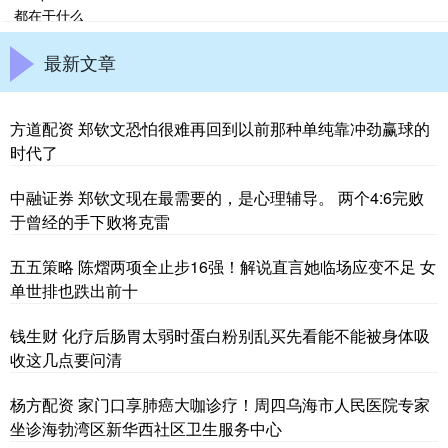
最新文章
方道配资 郑钦文恐怕很难再回到以前那种单纯靠冲劲赢球的
时代了
中融证券 郑钦文现在最需要的，是心理辅导。 两个4:6完败
于曾经的手下败将克雷
五五策略 陈熠两项全止步16强！解说直言她临场应变不足 女
单世排也跌出前十
钱生财 化疗后肠胃太弱时蛋白粉别乱买先看能不能被身体吸
收这几点要问清
杨方配资 家门口享肺癌大咖诊疗！周四乌海市人民医院专家
坐诊海勃湾区新华西社区卫生服务中心