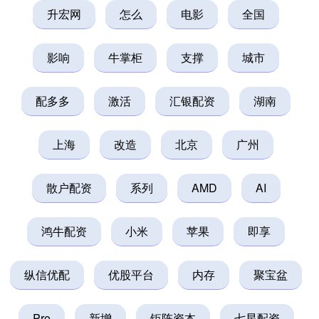
升宏网
怎么
电影
全国
影响
牛掌柜
支撑
城市
配多多
激活
汇银配资
湖南
上海
改造
北京
广州
散户配资
系列
AMD
AI
鸿牛配资
小米
苹果
即享
纵信优配
优股平台
内存
聚宝盆
Pro
新增
钜阵资本
七星配资